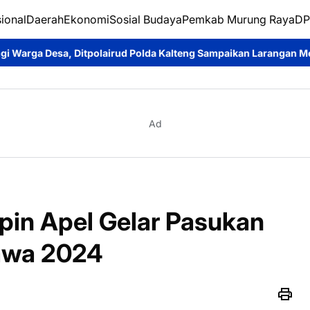
ional
Daerah
Ekonomi
Sosial Budaya
Pemkab Murung Raya
DP
ud Polda Kalteng Sampaikan Larangan Membakar Hutan dan Laha
Ad
pin Apel Gelar Pasukan
bawa 2024