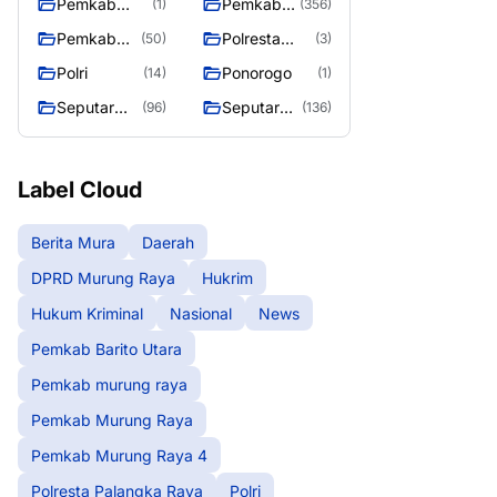
Pemkab
Pemkab
(1)
(356)
murung raya
Murung
Pemkab
Polresta
(50)
(3)
Raya
Murung
Palangka
Polri
Ponorogo
(14)
(1)
Raya 4
Raya
Seputar
Seputar
(96)
(136)
Berita
Mura
Murung
Seasen 2
Raya
Label Cloud
Berita Mura
Daerah
DPRD Murung Raya
Hukrim
Hukum Kriminal
Nasional
News
Pemkab Barito Utara
Pemkab murung raya
Pemkab Murung Raya
Pemkab Murung Raya 4
Polresta Palangka Raya
Polri