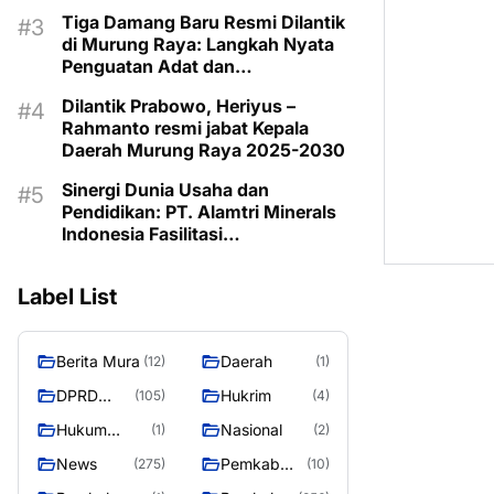
Tahun 2025 Resmi Digelar
Tiga Damang Baru Resmi Dilantik
di Murung Raya: Langkah Nyata
Penguatan Adat dan
Pemerintahan Desa
Dilantik Prabowo, Heriyus –
Rahmanto resmi jabat Kepala
Daerah Murung Raya 2025-2030
Sinergi Dunia Usaha dan
Pendidikan: PT. Alamtri Minerals
Indonesia Fasilitasi
Pengembangan Potensi Siswa
Murung Raya"
Label List
Berita Mura
Daerah
(12)
(1)
DPRD
Hukrim
(105)
(4)
Murung
Hukum
Nasional
(1)
(2)
Raya
Kriminal
News
Pemkab
(275)
(10)
Barito Utara