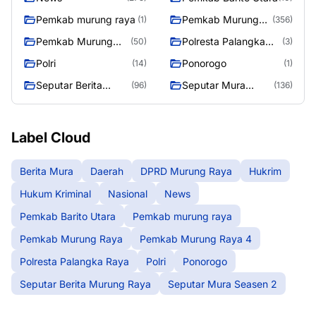
Pemkab murung raya
Pemkab Murung
(1)
(356)
Raya
Pemkab Murung
Polresta Palangka
(50)
(3)
Raya 4
Raya
Polri
Ponorogo
(14)
(1)
Seputar Berita
Seputar Mura
(96)
(136)
Murung Raya
Seasen 2
Label Cloud
Berita Mura
Daerah
DPRD Murung Raya
Hukrim
Hukum Kriminal
Nasional
News
Pemkab Barito Utara
Pemkab murung raya
Pemkab Murung Raya
Pemkab Murung Raya 4
Polresta Palangka Raya
Polri
Ponorogo
Seputar Berita Murung Raya
Seputar Mura Seasen 2