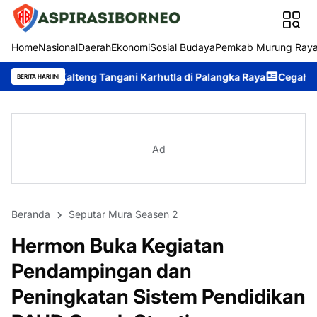
Home
Nasional
Daerah
Ekonomi
Sosial Budaya
Pemkab Murung Ray
eng Tangani Karhutla di Palangka Raya
Cegah Premanisme, Tim P
BERITA HARI INI
Ad
Beranda
Seputar Mura Seasen 2
Hermon Buka Kegiatan
Pendampingan dan
Peningkatan Sistem Pendidikan