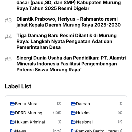
dasar (paud,SD, dan SMP) Kabupaten Murung
Raya Tahun 2025 Resmi Digelar
Dilantik Prabowo, Heriyus – Rahmanto resmi
jabat Kepala Daerah Murung Raya 2025-2030
Tiga Damang Baru Resmi Dilantik di Murung
Raya: Langkah Nyata Penguatan Adat dan
Pemerintahan Desa
Sinergi Dunia Usaha dan Pendidikan: PT. Alamtri
Minerals Indonesia Fasilitasi Pengembangan
Potensi Siswa Murung Raya"
Label List
Berita Mura
Daerah
(12)
(1)
DPRD Murung
Hukrim
(105)
(4)
Raya
Hukum Kriminal
Nasional
(1)
(2)
News
Pemkab Barito Utara
(275)
(10)