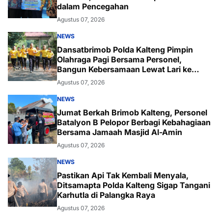
dalam Pencegahan
Agustus 07, 2026
NEWS
Dansatbrimob Polda Kalteng Pimpin
Olahraga Pagi Bersama Personel,
Bangun Kebersamaan Lewat Lari ke
Bukit Baranahu
Agustus 07, 2026
NEWS
Jumat Berkah Brimob Kalteng, Personel
Batalyon B Pelopor Berbagi Kebahagiaan
Bersama Jamaah Masjid Al-Amin
Agustus 07, 2026
NEWS
Pastikan Api Tak Kembali Menyala,
Ditsamapta Polda Kalteng Sigap Tangani
Karhutla di Palangka Raya
Agustus 07, 2026