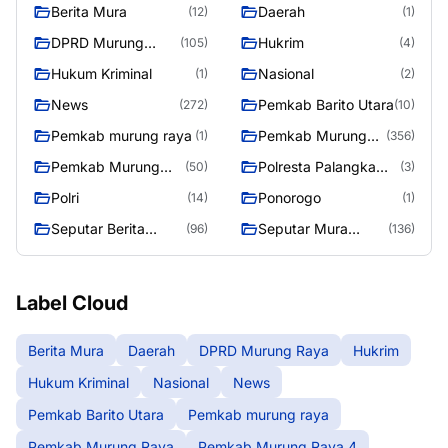
Berita Mura
Daerah
(12)
(1)
DPRD Murung
Hukrim
(105)
(4)
Raya
Hukum Kriminal
Nasional
(1)
(2)
News
Pemkab Barito Utara
(272)
(10)
Pemkab murung raya
Pemkab Murung
(1)
(356)
Raya
Pemkab Murung
Polresta Palangka
(50)
(3)
Raya 4
Raya
Polri
Ponorogo
(14)
(1)
Seputar Berita
Seputar Mura
(96)
(136)
Murung Raya
Seasen 2
Label Cloud
Berita Mura
Daerah
DPRD Murung Raya
Hukrim
Hukum Kriminal
Nasional
News
Pemkab Barito Utara
Pemkab murung raya
Pemkab Murung Raya
Pemkab Murung Raya 4