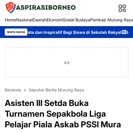
Home
Nasional
Daerah
Ekonomi
Sosial Budaya
Pemkab Murung Ray
an Inspiratif Bagi Siswa di Sekolah Rakyat
Kapolda Kalteng Pa
BERITA HARI INI
Ad
Beranda
Seputar Berita Murung Raya
Asisten III Setda Buka
Turnamen Sepakbola Liga
Pelajar Piala Askab PSSI Mura