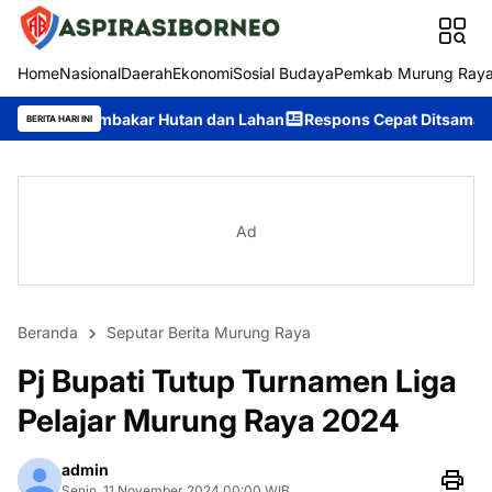
Home
Nasional
Daerah
Ekonomi
Sosial Budaya
Pemkab Murung Ray
ar Hutan dan Lahan
Respons Cepat Ditsamapta Polda Kalteng T
BERITA HARI INI
Ad
Beranda
Seputar Berita Murung Raya
Pj Bupati Tutup Turnamen Liga
Pelajar Murung Raya 2024
admin
Senin, 11 November 2024 00:00 WIB