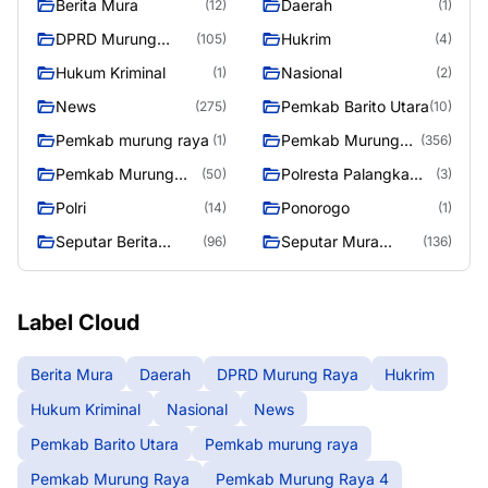
Berita Mura
Daerah
(12)
(1)
DPRD Murung
Hukrim
(105)
(4)
Raya
Hukum Kriminal
Nasional
(1)
(2)
News
Pemkab Barito Utara
(275)
(10)
Pemkab murung raya
Pemkab Murung
(1)
(356)
Raya
Pemkab Murung
Polresta Palangka
(50)
(3)
Raya 4
Raya
Polri
Ponorogo
(14)
(1)
Seputar Berita
Seputar Mura
(96)
(136)
Murung Raya
Seasen 2
Label Cloud
Berita Mura
Daerah
DPRD Murung Raya
Hukrim
Hukum Kriminal
Nasional
News
Pemkab Barito Utara
Pemkab murung raya
Pemkab Murung Raya
Pemkab Murung Raya 4