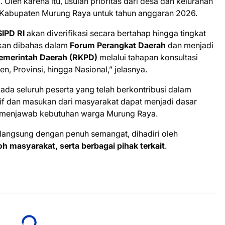
0
. Oleh karena itu, usulan prioritas dari desa dan kelurahan
Kabupaten Murung Raya untuk tahun anggaran 2026.
SIPD RI
akan diverifikasi secara bertahap hingga tingkat
akan dibahas dalam
Forum Perangkat Daerah
dan menjadi
Pemerintah Daerah (RKPD)
melalui tahapan konsultasi
, Provinsi, hingga Nasional,” jelasnya.
da seluruh peserta yang telah berkontribusi dalam
ktif dan masukan dari masyarakat dapat menjadi dasar
menjawab kebutuhan warga Murung Raya.
angsung dengan penuh semangat, dihadiri oleh
h masyarakat, serta berbagai pihak terkait
.