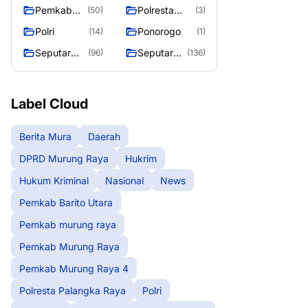
murung raya
Murung
Pemkab
Polresta
(50)
(3)
Raya
Murung
Palangka
Polri
Ponorogo
(14)
(1)
Raya 4
Raya
Seputar
Seputar
(96)
(136)
Berita
Mura
Murung
Seasen 2
Raya
Label Cloud
Berita Mura
Daerah
DPRD Murung Raya
Hukrim
Hukum Kriminal
Nasional
News
Pemkab Barito Utara
Pemkab murung raya
Pemkab Murung Raya
Pemkab Murung Raya 4
Polresta Palangka Raya
Polri