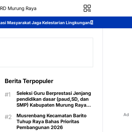
RD Murung Raya
 Kelestarian Lingkungan
Perkuat Mental Spiritual Personel, Pol
Berita Terpopuler
Seleksi Guru Berprestasi Jenjang
pendidikan dasar (paud,SD, dan
SMP) Kabupaten Murung Raya
Tahun 2025 Resmi Digelar
Ad
Musrenbang Kecamatan Barito
Tuhup Raya Bahas Prioritas
Pembangunan 2026