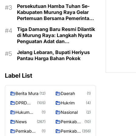
Persekutuan Hamba Tuhan Se-
Kabupaten Murung Raya Gelar
Pertemuan Bersama Pemerintah
Daerah
Tiga Damang Baru Resmi Dilantik
di Murung Raya: Langkah Nyata
Penguatan Adat dan
Pemerintahan Desa
Jelang Lebaran, Bupati Heriyus
Pantau Harga Bahan Pokok
Label List
Berita Mura
Daerah
(12)
(1)
DPRD
Hukrim
(105)
(4)
Murung
Hukum
Nasional
(1)
(2)
Raya
Kriminal
News
Pemkab
(267)
(10)
Barito Utara
Pemkab
Pemkab
(1)
(356)