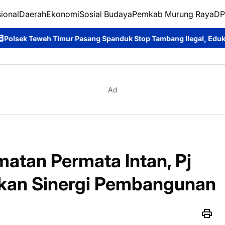
ional
Daerah
Ekonomi
Sosial Budaya
Pemkab Murung Raya
DP
r Pasang Spanduk Stop Tambang Ilegal, Edukasi Masyarakat Jaga
Ad
tan Permata Intan, Pj
nkan Sinergi Pembangunan