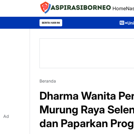
Home
Nas
*Universitas Palangka Raya 
BERITA HARI INI
Beranda
Dharma Wanita Pe
Murung Raya Selen
Ad
dan Paparkan Prog