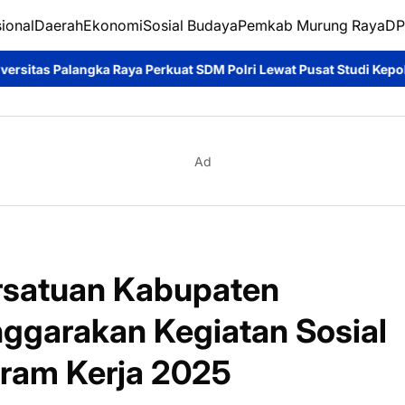
ional
Daerah
Ekonomi
Sosial Budaya
Pemkab Murung Raya
DP
Perkuat SDM Polri Lewat Pusat Studi Kepolisian*
Ditpolairud P
Ad
rsatuan Kabupaten
ggarakan Kegiatan Sosial
ram Kerja 2025