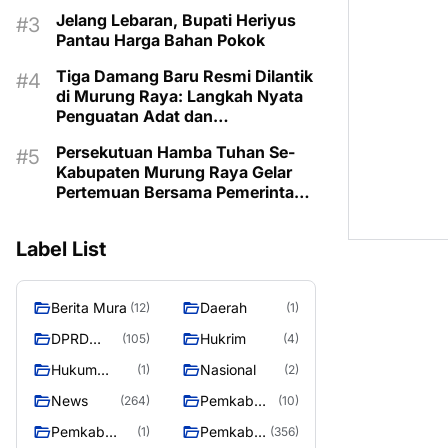
Jelang Lebaran, Bupati Heriyus
Pantau Harga Bahan Pokok
Tiga Damang Baru Resmi Dilantik
di Murung Raya: Langkah Nyata
Penguatan Adat dan
Pemerintahan Desa
Persekutuan Hamba Tuhan Se-
Kabupaten Murung Raya Gelar
Pertemuan Bersama Pemerintah
Daerah
Label List
Berita Mura
Daerah
(12)
(1)
DPRD
Hukrim
(105)
(4)
Murung
Hukum
Nasional
(1)
(2)
Raya
Kriminal
News
Pemkab
(264)
(10)
Barito Utara
Pemkab
Pemkab
(1)
(356)