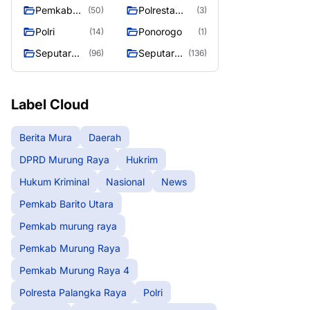
murung raya
Murung
Pemkab
Polresta
(50)
(3)
Raya
Murung
Palangka
Polri
Ponorogo
(14)
(1)
Raya 4
Raya
Seputar
Seputar
(96)
(136)
Berita
Mura
Murung
Seasen 2
Raya
Label Cloud
Berita Mura
Daerah
DPRD Murung Raya
Hukrim
Hukum Kriminal
Nasional
News
Pemkab Barito Utara
Pemkab murung raya
Pemkab Murung Raya
Pemkab Murung Raya 4
Polresta Palangka Raya
Polri