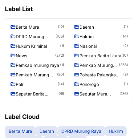
Label List
Berita Mura
Daerah
(12)
(1)
DPRD Murung
Hukrim
(105)
(4)
Raya
Hukum Kriminal
Nasional
(1)
(2)
News
Pemkab Barito Utara
(272)
(10)
Pemkab murung raya
Pemkab Murung
(1)
(356)
Raya
Pemkab Murung
Polresta Palangka
(50)
(3)
Raya 4
Raya
Polri
Ponorogo
(14)
(1)
Seputar Berita
Seputar Mura
(96)
(136)
Murung Raya
Seasen 2
Label Cloud
Berita Mura
Daerah
DPRD Murung Raya
Hukrim