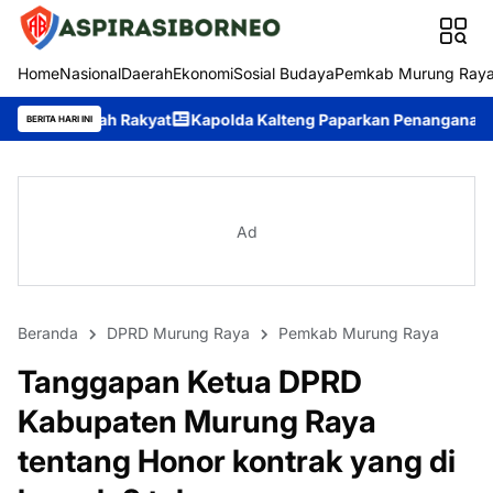
Home
Nasional
Daerah
Ekonomi
Sosial Budaya
Pemkab Murung Ray
akyat
Kapolda Kalteng Paparkan Penanganan Karhutla, Perkuat
BERITA HARI INI
Ad
Beranda
DPRD Murung Raya
Pemkab Murung Raya
Tanggapan Ketua DPRD
Kabupaten Murung Raya
tentang Honor kontrak yang di