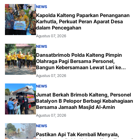
NEWS
Kapolda Kalteng Paparkan Penanganan
Karhutla, Perkuat Peran Aparat Desa
dalam Pencegahan
Agustus 07, 2026
NEWS
Dansatbrimob Polda Kalteng Pimpin
Olahraga Pagi Bersama Personel,
Bangun Kebersamaan Lewat Lari ke
Bukit Baranahu
Agustus 07, 2026
NEWS
Jumat Berkah Brimob Kalteng, Personel
Batalyon B Pelopor Berbagi Kebahagiaan
Bersama Jamaah Masjid Al-Amin
Agustus 07, 2026
NEWS
Pastikan Api Tak Kembali Menyala,