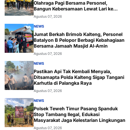
Olahraga Pagi Bersama Personel,
Bangun Kebersamaan Lewat Lari ke
Bukit Baranahu
Agustus 07, 2026
NEWS
Jumat Berkah Brimob Kalteng, Personel
Batalyon B Pelopor Berbagi Kebahagiaan
Bersama Jamaah Masjid Al-Amin
Agustus 07, 2026
NEWS
Pastikan Api Tak Kembali Menyala,
Ditsamapta Polda Kalteng Sigap Tangani
Karhutla di Palangka Raya
Agustus 07, 2026
NEWS
Polsek Teweh Timur Pasang Spanduk
Stop Tambang Ilegal, Edukasi
Masyarakat Jaga Kelestarian Lingkungan
Agustus 07, 2026