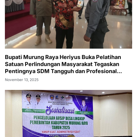
Bupati Murung Raya Heriyus Buka Pelatihan
Satuan Perlindungan Masyarakat Tegaskan
Pentingnya SDM Tangguh dan Profesional
Hadapi Tantangan Keamanan Daerah
November 13, 2025