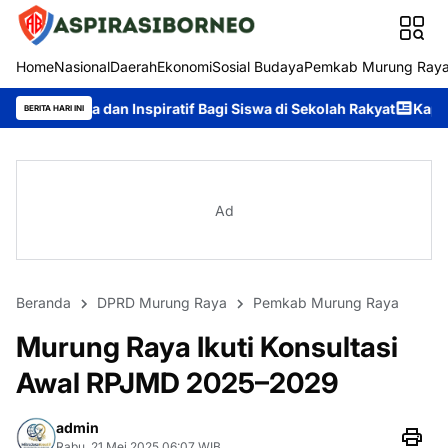
Home
Nasional
Daerah
Ekonomi
Sosial Budaya
Pemkab Murung Ray
 Inspiratif Bagi Siswa di Sekolah Rakyat
Kapolda Kalteng Papa
BERITA HARI INI
Ad
Beranda
DPRD Murung Raya
Pemkab Murung Raya
Murung Raya Ikuti Konsultasi
Awal RPJMD 2025–2029
admin
Rabu, 21 Mei 2025 06:07 WIB