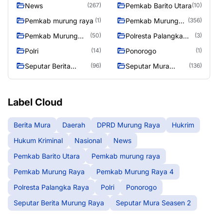
News
Pemkab Barito Utara
(267)
(10)
Pemkab murung raya
Pemkab Murung
(1)
(356)
Raya
Pemkab Murung
Polresta Palangka
(50)
(3)
Raya 4
Raya
Polri
Ponorogo
(14)
(1)
Seputar Berita
Seputar Mura
(96)
(136)
Murung Raya
Seasen 2
Label Cloud
Berita Mura
Daerah
DPRD Murung Raya
Hukrim
Hukum Kriminal
Nasional
News
Pemkab Barito Utara
Pemkab murung raya
Pemkab Murung Raya
Pemkab Murung Raya 4
Polresta Palangka Raya
Polri
Ponorogo
Seputar Berita Murung Raya
Seputar Mura Seasen 2