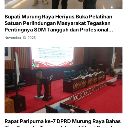
Bupati Murung Raya Heriyus Buka Pelatihan
Satuan Perlindungan Masyarakat Tegaskan
Pentingnya SDM Tangguh dan Profesional
Hadapi Tantangan Keamanan Daerah
November 13, 2025
Rapat Paripurna ke-7 DPRD Murung Raya Bahas