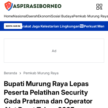
Home
Nasional
Daerah
Ekonomi
Sosial Budaya
Pemkab Murung Ray
 Jaga Kelestarian Lingkungan
Perkuat Mental Spiritual Personel
BERITA HARI INI
Ad
Beranda
Pemkab Murung Raya
Bupati Murung Raya Lepas
Peserta Pelatihan Security
Gada Pratama dan Operator