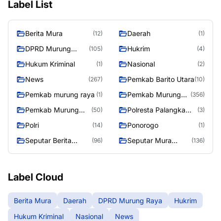
Label List
Berita Mura
Daerah
(12)
(1)
DPRD Murung
Hukrim
(105)
(4)
Raya
Hukum Kriminal
Nasional
(1)
(2)
News
Pemkab Barito Utara
(267)
(10)
Pemkab murung raya
Pemkab Murung
(1)
(356)
Raya
Pemkab Murung
Polresta Palangka
(50)
(3)
Raya 4
Raya
Polri
Ponorogo
(14)
(1)
Seputar Berita
Seputar Mura
(96)
(136)
Murung Raya
Seasen 2
Label Cloud
Berita Mura
Daerah
DPRD Murung Raya
Hukrim
Hukum Kriminal
Nasional
News