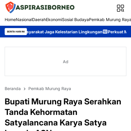
Home
Nasional
Daerah
Ekonomi
Sosial Budaya
Pemkab Murung Ray
kat Jaga Kelestarian Lingkungan
Perkuat Mental Spiritual Perso
BERITA HARI INI
Ad
Beranda
Pemkab Murung Raya
Bupati Murung Raya Serahkan
Tanda Kehormatan
Satyalancana Karya Satya