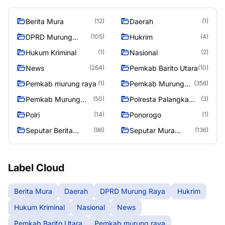
Berita Mura
Daerah
(12)
(1)
DPRD Murung
Hukrim
(105)
(4)
Raya
Hukum Kriminal
Nasional
(1)
(2)
News
Pemkab Barito Utara
(264)
(10)
Pemkab murung raya
Pemkab Murung
(1)
(356)
Raya
Pemkab Murung
Polresta Palangka
(50)
(3)
Raya 4
Raya
Polri
Ponorogo
(14)
(1)
Seputar Berita
Seputar Mura
(96)
(136)
Murung Raya
Seasen 2
Label Cloud
Berita Mura
Daerah
DPRD Murung Raya
Hukrim
Hukum Kriminal
Nasional
News
Pemkab Barito Utara
Pemkab murung raya