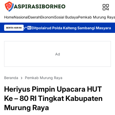
Home
Nasional
Daerah
Ekonomi
Sosial Budaya
Pemkab Murung Ray
Ditpolairud Polda Kalteng Sambangi Masyarakat, Berikan Edukasi
BERITA HARI INI
Ad
Beranda
Pemkab Murung Raya
Heriyus Pimpin Upacara HUT
Ke – 80 RI Tingkat Kabupaten
Murung Raya