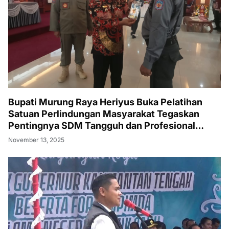
Bupati Murung Raya Heriyus Buka Pelatihan
Satuan Perlindungan Masyarakat Tegaskan
Pentingnya SDM Tangguh dan Profesional
Hadapi Tantangan Keamanan Daerah
November 13, 2025