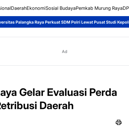
ional
Daerah
Ekonomi
Sosial Budaya
Pemkab Murung Raya
DP
erkuat SDM Polri Lewat Pusat Studi Kepolisian*
Ditpolairud Pol
Ad
ya Gelar Evaluasi Perda
etribusi Daerah