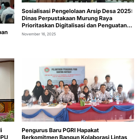
Sosialisasi Pengelolaan Arsip Desa 2025:
Dinas Perpustakaan Murung Raya
Prioritaskan Digitalisasi dan Penguatan
pan
Literasi Desa
November 16, 2025
i
Pengurus Baru PGRI Hapakat
GPU
Berkomitmen Bangun Kolaborasi Lintas