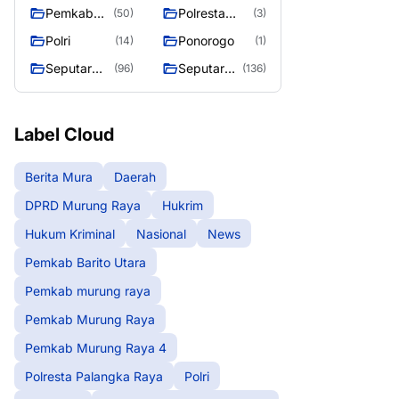
murung raya
Murung
Pemkab
Polresta
(50)
(3)
Raya
Murung
Palangka
Polri
Ponorogo
(14)
(1)
Raya 4
Raya
Seputar
Seputar
(96)
(136)
Berita
Mura
Murung
Seasen 2
Raya
Label Cloud
Berita Mura
Daerah
DPRD Murung Raya
Hukrim
Hukum Kriminal
Nasional
News
Pemkab Barito Utara
Pemkab murung raya
Pemkab Murung Raya
Pemkab Murung Raya 4
Polresta Palangka Raya
Polri