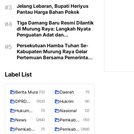
Jelang Lebaran, Bupati Heriyus
Pantau Harga Bahan Pokok
Tiga Damang Baru Resmi Dilantik
di Murung Raya: Langkah Nyata
Penguatan Adat dan
Pemerintahan Desa
Persekutuan Hamba Tuhan Se-
Kabupaten Murung Raya Gelar
Pertemuan Bersama Pemerintah
Daerah
Label List
Berita Mura
Daerah
(12)
(1)
DPRD
Hukrim
(105)
(4)
Murung
Hukum
Nasional
(1)
(2)
Raya
Kriminal
News
Pemkab
(264)
(10)
Barito Utara
Pemkab
Pemkab
(1)
(356)