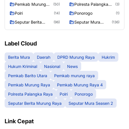
Raya
Pemkab Murung
Polresta Palangka
(50)
(3)
Raya 4
Raya
Polri
Ponorogo
(14)
(1)
Seputar Berita
Seputar Mura
(96)
(136)
Murung Raya
Seasen 2
Label Cloud
Berita Mura
Daerah
DPRD Murung Raya
Hukrim
Hukum Kriminal
Nasional
News
Pemkab Barito Utara
Pemkab murung raya
Pemkab Murung Raya
Pemkab Murung Raya 4
Polresta Palangka Raya
Polri
Ponorogo
Seputar Berita Murung Raya
Seputar Mura Seasen 2
Link Cepat