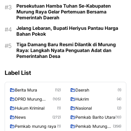
Persekutuan Hamba Tuhan Se-Kabupaten
Murung Raya Gelar Pertemuan Bersama
Pemerintah Daerah
Jelang Lebaran, Bupati Heriyus Pantau Harga
Bahan Pokok
Tiga Damang Baru Resmi Dilantik di Murung
Raya: Langkah Nyata Penguatan Adat dan
Pemerintahan Desa
Label List
Berita Mura
Daerah
(12)
(1)
DPRD Murung
Hukrim
(105)
(4)
Raya
Hukum Kriminal
Nasional
(1)
(2)
News
Pemkab Barito Utara
(272)
(10)
Pemkab murung raya
Pemkab Murung
(1)
(356)