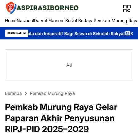
Home
Nasional
Daerah
Ekonomi
Sosial Budaya
Pemkab Murung Ray
Inspiratif Bagi Siswa di Sekolah Rakyat
Kapolda Kalteng Papar
BERITA HARI INI
Ad
Beranda
Pemkab Murung Raya
Pemkab Murung Raya Gelar
Paparan Akhir Penyusunan
RIPJ-PID 2025–2029