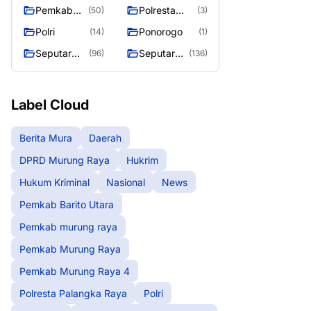
murung raya
Murung
Pemkab
Polresta
(50)
(3)
Raya
Murung
Palangka
Polri
Ponorogo
(14)
(1)
Raya 4
Raya
Seputar
Seputar
(96)
(136)
Berita
Mura
Murung
Seasen 2
Raya
Label Cloud
Berita Mura
Daerah
DPRD Murung Raya
Hukrim
Hukum Kriminal
Nasional
News
Pemkab Barito Utara
Pemkab murung raya
Pemkab Murung Raya
Pemkab Murung Raya 4
Polresta Palangka Raya
Polri