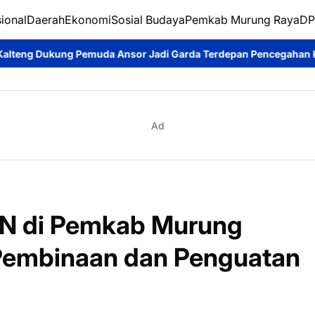
ional
Daerah
Ekonomi
Sosial Budaya
Pemkab Murung Raya
DP
a Ansor Jadi Garda Terdepan Pencegahan Karhutla
*Universita
Ad
N di Pemkab Murung
embinaan dan Penguatan