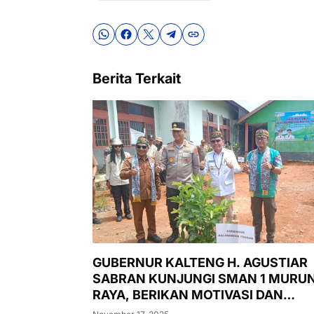
Berita Terkait
GUBERNUR KALTENG H. AGUSTIAR
SABRAN KUNJUNGI SMAN 1 MURU
RAYA, BERIKAN MOTIVASI DAN
LUNCURKAN PASAR MURAH,