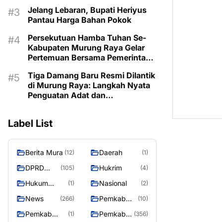
Jelang Lebaran, Bupati Heriyus
Pantau Harga Bahan Pokok
Persekutuan Hamba Tuhan Se-
Kabupaten Murung Raya Gelar
Pertemuan Bersama Pemerintah
Daerah
Tiga Damang Baru Resmi Dilantik
di Murung Raya: Langkah Nyata
Penguatan Adat dan
Pemerintahan Desa
Label List
Berita Mura
Daerah
(12)
(1)
DPRD
Hukrim
(105)
(4)
Murung
Hukum
Nasional
(1)
(2)
Raya
Kriminal
News
Pemkab
(266)
(10)
Barito Utara
Pemkab
Pemkab
(1)
(356)