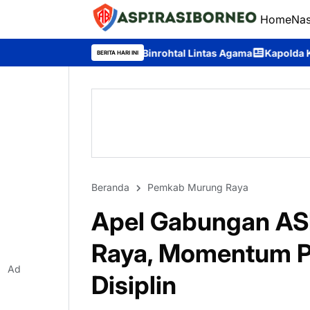
Home
Nas
in Gelar Binrohtal Lintas Agama
Kapolda Kalteng Dukung Pemud
BERITA HARI INI
Beranda
Pemkab Murung Raya
Apel Gabungan AS
Raya, Momentum P
Ad
Disiplin