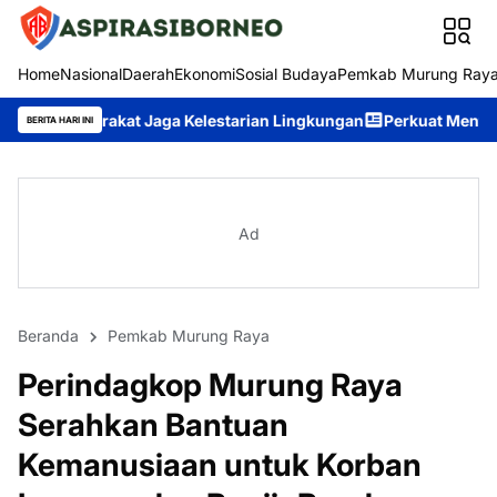
Home
Nasional
Daerah
Ekonomi
Sosial Budaya
Pemkab Murung Ray
 Jaga Kelestarian Lingkungan
Perkuat Mental Spiritual Persone
BERITA HARI INI
Ad
Beranda
Pemkab Murung Raya
Perindagkop Murung Raya
Serahkan Bantuan
Kemanusiaan untuk Korban