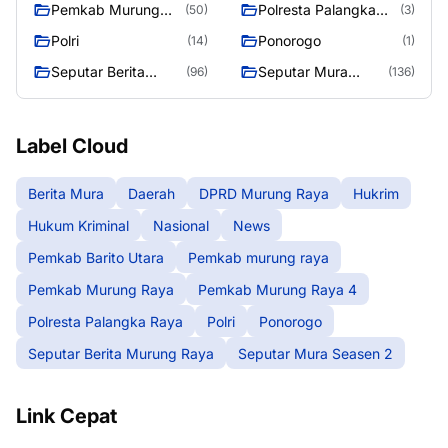
Pemkab Murung
Polresta Palangka
(50)
(3)
Raya 4
Raya
Polri
Ponorogo
(14)
(1)
Seputar Berita
Seputar Mura
(96)
(136)
Murung Raya
Seasen 2
Label Cloud
Berita Mura
Daerah
DPRD Murung Raya
Hukrim
Hukum Kriminal
Nasional
News
Pemkab Barito Utara
Pemkab murung raya
Pemkab Murung Raya
Pemkab Murung Raya 4
Polresta Palangka Raya
Polri
Ponorogo
Seputar Berita Murung Raya
Seputar Mura Seasen 2
Link Cepat