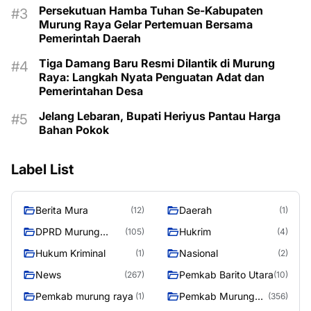
Persekutuan Hamba Tuhan Se-Kabupaten
Murung Raya Gelar Pertemuan Bersama
Pemerintah Daerah
Tiga Damang Baru Resmi Dilantik di Murung
Raya: Langkah Nyata Penguatan Adat dan
Pemerintahan Desa
Jelang Lebaran, Bupati Heriyus Pantau Harga
Bahan Pokok
Label List
Berita Mura
Daerah
(12)
(1)
DPRD Murung
Hukrim
(105)
(4)
Raya
Hukum Kriminal
Nasional
(1)
(2)
News
Pemkab Barito Utara
(267)
(10)
Pemkab murung raya
Pemkab Murung
(1)
(356)
Raya