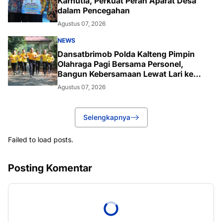
Karhutla, Perkuat Peran Aparat Desa
dalam Pencegahan
Agustus 07, 2026
NEWS
Dansatbrimob Polda Kalteng Pimpin
Olahraga Pagi Bersama Personel,
Bangun Kebersamaan Lewat Lari ke
Bukit Baranahu
Agustus 07, 2026
Selengkapnya
Failed to load posts.
Posting Komentar