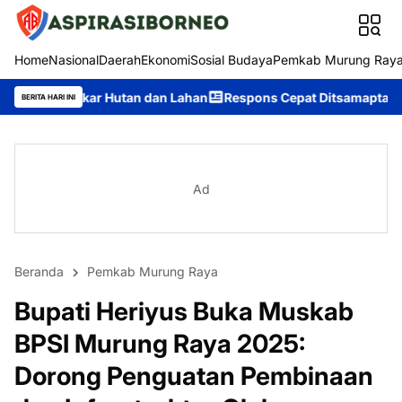
Home
Nasional
Daerah
Ekonomi
Sosial Budaya
Pemkab Murung Ray
an dan Lahan
Respons Cepat Ditsamapta Polda Kalteng Tangani 
BERITA HARI INI
Ad
Beranda
Pemkab Murung Raya
Bupati Heriyus Buka Muskab
BPSI Murung Raya 2025:
Dorong Penguatan Pembinaan