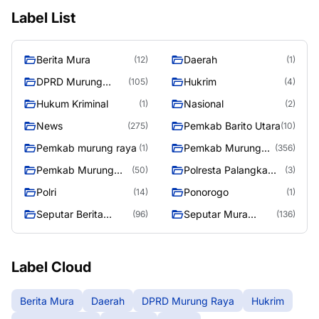
Label List
Berita Mura
Daerah
(12)
(1)
DPRD Murung
Hukrim
(105)
(4)
Raya
Hukum Kriminal
Nasional
(1)
(2)
News
Pemkab Barito Utara
(275)
(10)
Pemkab murung raya
Pemkab Murung
(1)
(356)
Raya
Pemkab Murung
Polresta Palangka
(50)
(3)
Raya 4
Raya
Polri
Ponorogo
(14)
(1)
Seputar Berita
Seputar Mura
(96)
(136)
Murung Raya
Seasen 2
Label Cloud
Berita Mura
Daerah
DPRD Murung Raya
Hukrim