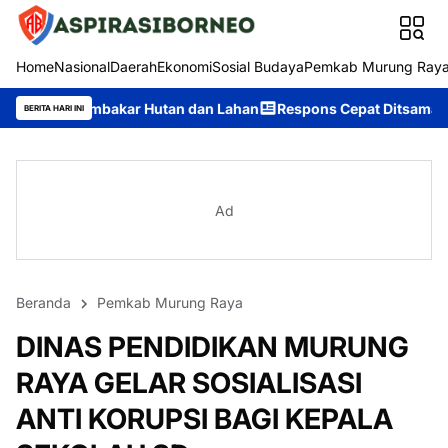
Home
Nasional
Daerah
Ekonomi
Sosial Budaya
Pemkab Murung Ray
ar Hutan dan Lahan
Respons Cepat Ditsamapta Polda Kalteng Ta
BERITA HARI INI
Ad
Beranda
Pemkab Murung Raya
DINAS PENDIDIKAN MURUNG
RAYA GELAR SOSIALISASI
ANTI KORUPSI BAGI KEPALA