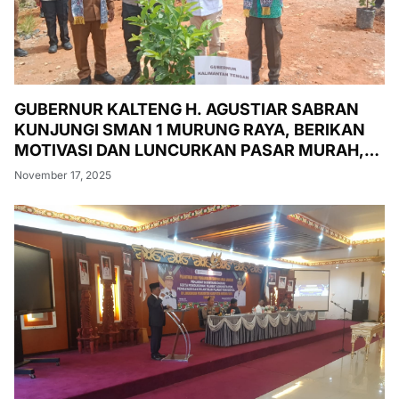
GUBERNUR KALTENG H. AGUSTIAR SABRAN
KUNJUNGI SMAN 1 MURUNG RAYA, BERIKAN
MOTIVASI DAN LUNCURKAN PASAR MURAH,
PENANAMAN POHON, DAN PEMERIKSAAN
November 17, 2025
KESEHATAN GRATIS