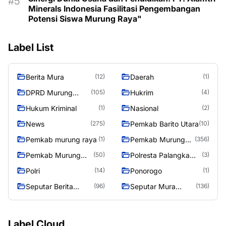
Minerals Indonesia Fasilitasi Pengembangan
Potensi Siswa Murung Raya"
Label List
Berita Mura
Daerah
(12)
(1)
DPRD Murung
Hukrim
(105)
(4)
Raya
Hukum Kriminal
Nasional
(1)
(2)
News
Pemkab Barito Utara
(275)
(10)
Pemkab murung raya
Pemkab Murung
(1)
(356)
Raya
Pemkab Murung
Polresta Palangka
(50)
(3)
Raya 4
Raya
Polri
Ponorogo
(14)
(1)
Seputar Berita
Seputar Mura
(96)
(136)
Murung Raya
Seasen 2
Label Cloud