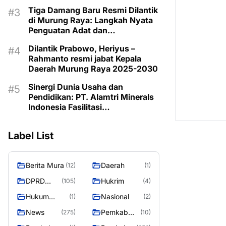
Tahun 2025 Resmi Digelar
Tiga Damang Baru Resmi Dilantik
di Murung Raya: Langkah Nyata
Penguatan Adat dan
Pemerintahan Desa
Dilantik Prabowo, Heriyus –
Rahmanto resmi jabat Kepala
Daerah Murung Raya 2025-2030
Sinergi Dunia Usaha dan
Pendidikan: PT. Alamtri Minerals
Indonesia Fasilitasi
Pengembangan Potensi Siswa
Murung Raya"
Label List
Berita Mura
Daerah
(12)
(1)
DPRD
Hukrim
(105)
(4)
Murung
Hukum
Nasional
(1)
(2)
Raya
Kriminal
News
Pemkab
(275)
(10)
Barito Utara