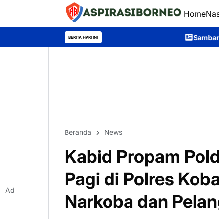
Home
Nas
Sambangi Warga Desa, Ditpolairu
BERITA HARI INI
Beranda
News
Kabid Propam Pold
Pagi di Polres Koba
Ad
Narkoba dan Pela