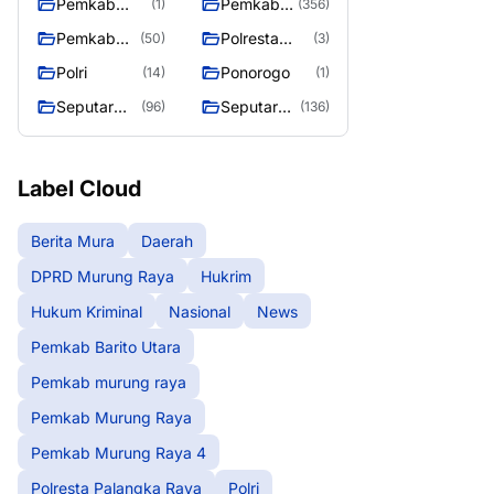
Pemkab
Pemkab
(1)
(356)
murung raya
Murung
Pemkab
Polresta
(50)
(3)
Raya
Murung
Palangka
Polri
Ponorogo
(14)
(1)
Raya 4
Raya
Seputar
Seputar
(96)
(136)
Berita
Mura
Murung
Seasen 2
Raya
Label Cloud
Berita Mura
Daerah
DPRD Murung Raya
Hukrim
Hukum Kriminal
Nasional
News
Pemkab Barito Utara
Pemkab murung raya
Pemkab Murung Raya
Pemkab Murung Raya 4
Polresta Palangka Raya
Polri