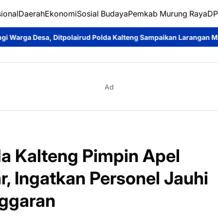
ional
Daerah
Ekonomi
Sosial Budaya
Pemkab Murung Raya
DP
d Polda Kalteng Sampaikan Larangan Membakar Hutan dan Lahan
Ad
a Kalteng Pimpin Apel
r, Ingatkan Personel Jauhi
nggaran