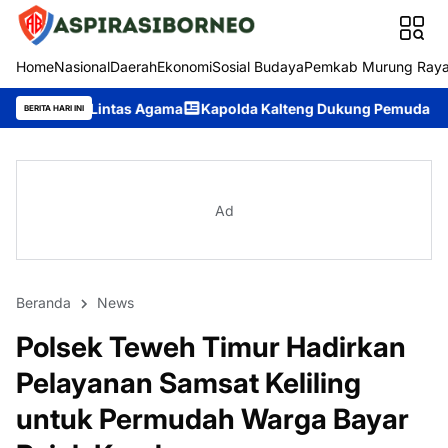
Home
Nasional
Daerah
Ekonomi
Sosial Budaya
Pemkab Murung Ray
tas Agama
Kapolda Kalteng Dukung Pemuda Ansor Jadi Garda T
BERITA HARI INI
Ad
Beranda
News
Polsek Teweh Timur Hadirkan
Pelayanan Samsat Keliling
untuk Permudah Warga Bayar