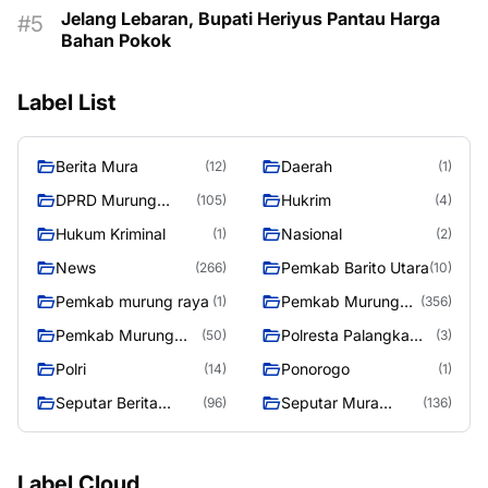
Jelang Lebaran, Bupati Heriyus Pantau Harga
Bahan Pokok
Label List
Berita Mura
Daerah
(12)
(1)
DPRD Murung
Hukrim
(105)
(4)
Raya
Hukum Kriminal
Nasional
(1)
(2)
News
Pemkab Barito Utara
(266)
(10)
Pemkab murung raya
Pemkab Murung
(1)
(356)
Raya
Pemkab Murung
Polresta Palangka
(50)
(3)
Raya 4
Raya
Polri
Ponorogo
(14)
(1)
Seputar Berita
Seputar Mura
(96)
(136)
Murung Raya
Seasen 2
Label Cloud