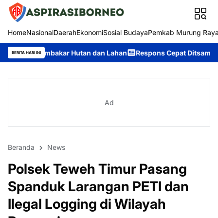
Home
Nasional
Daerah
Ekonomi
Sosial Budaya
Pemkab Murung Ray
kar Hutan dan Lahan
Respons Cepat Ditsamapta Polda Kalteng T
BERITA HARI INI
Ad
Beranda
News
Polsek Teweh Timur Pasang
Spanduk Larangan PETI dan
Ilegal Logging di Wilayah