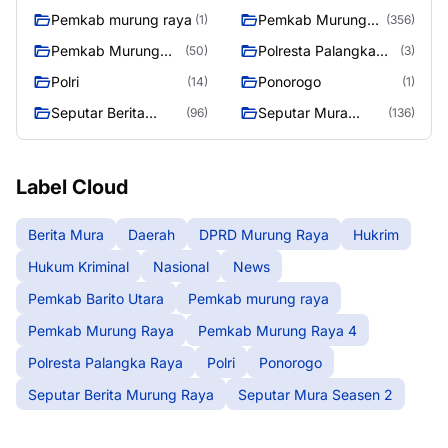
Pemkab murung raya
Pemkab Murung
(1)
(356)
Raya
Pemkab Murung
Polresta Palangka
(50)
(3)
Raya 4
Raya
Polri
Ponorogo
(14)
(1)
Seputar Berita
Seputar Mura
(96)
(136)
Murung Raya
Seasen 2
Label Cloud
Berita Mura
Daerah
DPRD Murung Raya
Hukrim
Hukum Kriminal
Nasional
News
Pemkab Barito Utara
Pemkab murung raya
Pemkab Murung Raya
Pemkab Murung Raya 4
Polresta Palangka Raya
Polri
Ponorogo
Seputar Berita Murung Raya
Seputar Mura Seasen 2