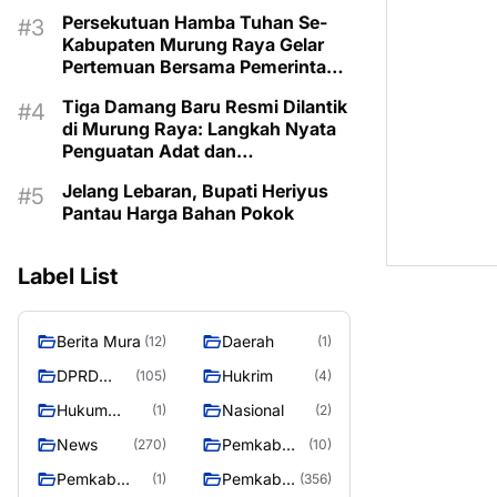
Persekutuan Hamba Tuhan Se-
Kabupaten Murung Raya Gelar
Pertemuan Bersama Pemerintah
Daerah
Tiga Damang Baru Resmi Dilantik
di Murung Raya: Langkah Nyata
Penguatan Adat dan
Pemerintahan Desa
Jelang Lebaran, Bupati Heriyus
Pantau Harga Bahan Pokok
Label List
Berita Mura
Daerah
(12)
(1)
DPRD
Hukrim
(105)
(4)
Murung
Hukum
Nasional
(1)
(2)
Raya
Kriminal
News
Pemkab
(270)
(10)
Barito Utara
Pemkab
Pemkab
(1)
(356)