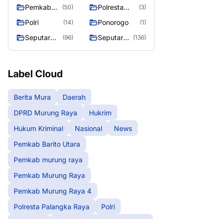
murung raya
Murung
Pemkab
Polresta
(50)
(3)
Raya
Murung
Palangka
Polri
Ponorogo
(14)
(1)
Raya 4
Raya
Seputar
Seputar
(96)
(136)
Berita
Mura
Murung
Seasen 2
Raya
Label Cloud
Berita Mura
Daerah
DPRD Murung Raya
Hukrim
Hukum Kriminal
Nasional
News
Pemkab Barito Utara
Pemkab murung raya
Pemkab Murung Raya
Pemkab Murung Raya 4
Polresta Palangka Raya
Polri