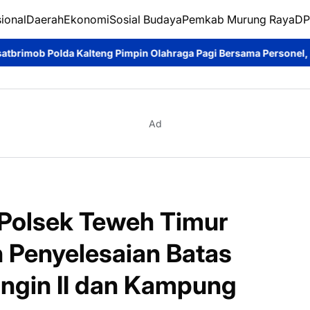
ional
Daerah
Ekonomi
Sosial Budaya
Pemkab Murung Raya
DP
mpin Olahraga Pagi Bersama Personel, Bangun Kebersamaan Lewat
Ad
Polsek Teweh Timur
 Penyelesaian Batas
ngin II dan Kampung