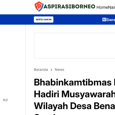
Home
Nas
Dansatbrimob Polda Kalteng Pi
BERITA HARI INI
Beranda
News
Bhabinkamtibmas 
Hadiri Musyawarah
Ad
Wilayah Desa Bena