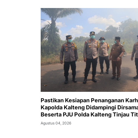
Pastikan Kesiapan Penanganan Karh
Kapolda Kalteng Didampingi Dirsam
Beserta PJU Polda Kalteng Tinjau Tit
Api dan Pos Satgas di Kotawaringin 
Agustus 04, 2026