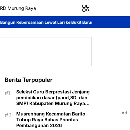
RD Murung Raya
 Lari ke Bukit Baranahu
Jumat Berkah Brimob Kalteng, Person
Berita Terpopuler
Seleksi Guru Berprestasi Jenjang
pendidikan dasar (paud,SD, dan
SMP) Kabupaten Murung Raya
Tahun 2025 Resmi Digelar
Ad
Musrenbang Kecamatan Barito
Tuhup Raya Bahas Prioritas
Pembangunan 2026