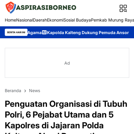
Home
Nasional
Daerah
Ekonomi
Sosial Budaya
Pemkab Murung Ray
Kapolda Kalteng Dukung Pemuda Ansor Jadi Garda Terdepan P
BERITA HARI INI
Ad
Beranda
News
Penguatan Organisasi di Tubuh
Polri, 6 Pejabat Utama dan 5
Kapolres di Jajaran Polda