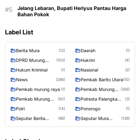
Jelang Lebaran, Bupati Heriyus Pantau Harga
Bahan Pokok
Label List
Berita Mura
Daerah
(12)
(1)
DPRD Murung
Hukrim
(105)
(4)
Raya
Hukum Kriminal
Nasional
(1)
(2)
News
Pemkab Barito Utara
(266)
(10)
Pemkab murung raya
Pemkab Murung
(1)
(356)
Raya
Pemkab Murung
Polresta Palangka
(50)
(3)
Raya 4
Raya
Polri
Ponorogo
(14)
(1)
Seputar Berita
Seputar Mura
(96)
(136)
Murung Raya
Seasen 2