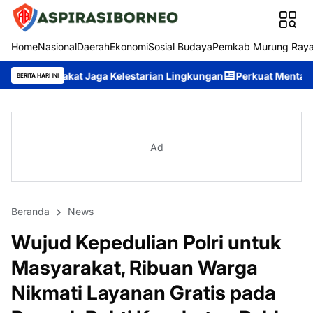
Home
Nasional
Daerah
Ekonomi
Sosial Budaya
Pemkab Murung Ray
ga Kelestarian Lingkungan
Perkuat Mental Spiritual Personel, P
BERITA HARI INI
Ad
Beranda
News
Wujud Kepedulian Polri untuk
Masyarakat, Ribuan Warga
Nikmati Layanan Gratis pada