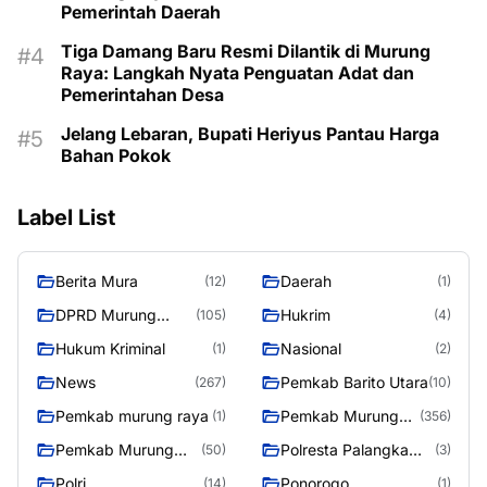
Pemerintah Daerah
Tiga Damang Baru Resmi Dilantik di Murung
Raya: Langkah Nyata Penguatan Adat dan
Pemerintahan Desa
Jelang Lebaran, Bupati Heriyus Pantau Harga
Bahan Pokok
Label List
Berita Mura
Daerah
(12)
(1)
DPRD Murung
Hukrim
(105)
(4)
Raya
Hukum Kriminal
Nasional
(1)
(2)
News
Pemkab Barito Utara
(267)
(10)
Pemkab murung raya
Pemkab Murung
(1)
(356)
Raya
Pemkab Murung
Polresta Palangka
(50)
(3)
Raya 4
Raya
Polri
Ponorogo
(14)
(1)