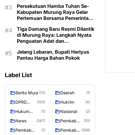
Persekutuan Hamba Tuhan Se-
Kabupaten Murung Raya Gelar
Pertemuan Bersama Pemerintah
Daerah
Tiga Damang Baru Resmi Dilantik
di Murung Raya: Langkah Nyata
Penguatan Adat dan
Pemerintahan Desa
Jelang Lebaran, Bupati Heriyus
Pantau Harga Bahan Pokok
Label List
Berita Mura
Daerah
(12)
(1)
DPRD
Hukrim
(105)
(4)
Murung
Hukum
Nasional
(1)
(2)
Raya
Kriminal
News
Pemkab
(267)
(10)
Barito Utara
Pemkab
Pemkab
(1)
(356)