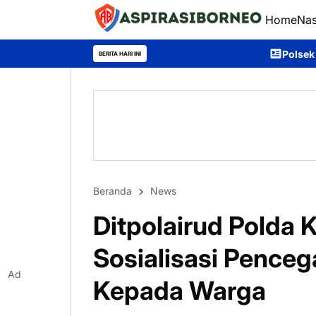
Home
Nas
Polsek Teweh Timur Pasang Spand
BERITA HARI INI
Beranda
News
Ditpolairud Polda 
Sosialisasi Pence
Ad
Kepada Warga