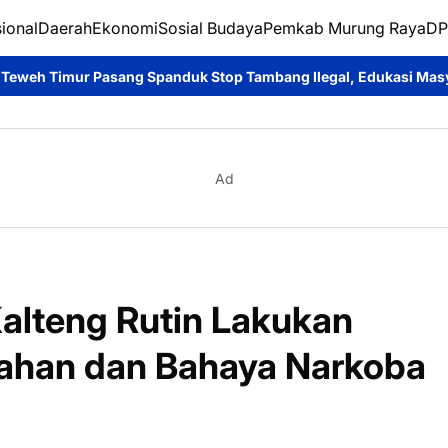
ional
Daerah
Ekonomi
Sosial Budaya
Pemkab Murung Raya
DP
uk Stop Tambang Ilegal, Edukasi Masyarakat Jaga Kelestarian L
Ad
Kalteng Rutin Lakukan
gahan dan Bahaya Narkoba