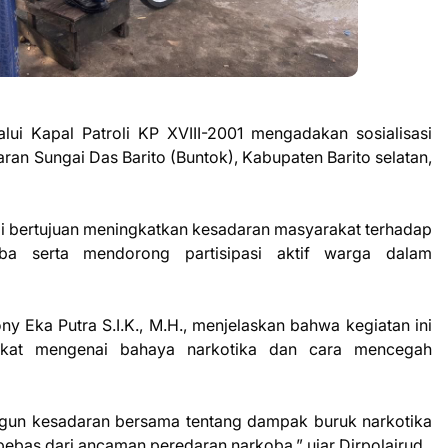
alui Kapal Patroli KP XVIII-2001 mengadakan sosialisasi
ran Sungai Das Barito (Buntok), Kabupaten Barito selatan,
iadi bertujuan meningkatkan kesadaran masyarakat terhadap
a serta mendorong partisipasi aktif warga dalam
y Eka Putra S.I.K., M.H., menjelaskan bahwa kegiatan ini
akat mengenai bahaya narkotika dan cara mencegah
bangun kesadaran bersama tentang dampak buruk narkotika
ebas dari ancaman peredaran narkoba,” ujar Dirpolairud