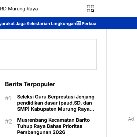
RD Murung Raya
ingkungan
Perkuat Mental Spiritual Personel, Polda Kalteng Ruti
Berita Terpopuler
Seleksi Guru Berprestasi Jenjang
pendidikan dasar (paud,SD, dan
SMP) Kabupaten Murung Raya
Tahun 2025 Resmi Digelar
Ad
Musrenbang Kecamatan Barito
Tuhup Raya Bahas Prioritas
Pembangunan 2026