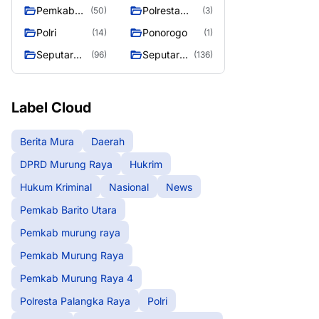
murung raya
Murung
Pemkab
Polresta
(50)
(3)
Raya
Murung
Palangka
Polri
Ponorogo
(14)
(1)
Raya 4
Raya
Seputar
Seputar
(96)
(136)
Berita
Mura
Murung
Seasen 2
Raya
Label Cloud
Berita Mura
Daerah
DPRD Murung Raya
Hukrim
Hukum Kriminal
Nasional
News
Pemkab Barito Utara
Pemkab murung raya
Pemkab Murung Raya
Pemkab Murung Raya 4
Polresta Palangka Raya
Polri