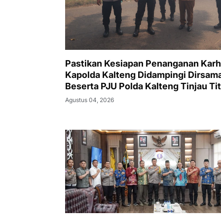
Pastikan Kesiapan Penanganan Karh
Kapolda Kalteng Didampingi Dirsam
Beserta PJU Polda Kalteng Tinjau Tit
Api dan Pos Satgas di Kotawaringin 
Agustus 04, 2026