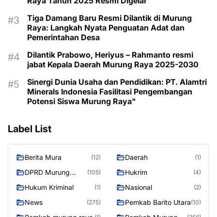
Raya Tahun 2025 Resmi Digelar
Tiga Damang Baru Resmi Dilantik di Murung
Raya: Langkah Nyata Penguatan Adat dan
Pemerintahan Desa
Dilantik Prabowo, Heriyus – Rahmanto resmi
jabat Kepala Daerah Murung Raya 2025-2030
Sinergi Dunia Usaha dan Pendidikan: PT. Alamtri
Minerals Indonesia Fasilitasi Pengembangan
Potensi Siswa Murung Raya"
Label List
Berita Mura
Daerah
(12)
(1)
DPRD Murung
Hukrim
(105)
(4)
Raya
Hukum Kriminal
Nasional
(1)
(2)
News
Pemkab Barito Utara
(275)
(10)