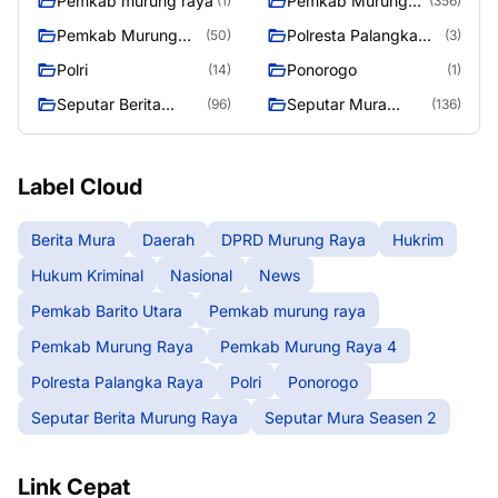
Pemkab murung raya
Pemkab Murung
(1)
(356)
Raya
Pemkab Murung
Polresta Palangka
(50)
(3)
Raya 4
Raya
Polri
Ponorogo
(14)
(1)
Seputar Berita
Seputar Mura
(96)
(136)
Murung Raya
Seasen 2
Label Cloud
Berita Mura
Daerah
DPRD Murung Raya
Hukrim
Hukum Kriminal
Nasional
News
Pemkab Barito Utara
Pemkab murung raya
Pemkab Murung Raya
Pemkab Murung Raya 4
Polresta Palangka Raya
Polri
Ponorogo
Seputar Berita Murung Raya
Seputar Mura Seasen 2
Link Cepat