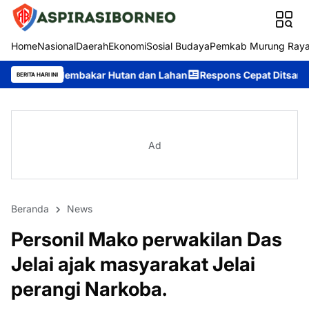
Home
Nasional
Daerah
Ekonomi
Sosial Budaya
Pemkab Murung Ray
ar Hutan dan Lahan
Respons Cepat Ditsamapta Polda Kalteng T
BERITA HARI INI
Ad
Beranda
News
Personil Mako perwakilan Das
Jelai ajak masyarakat Jelai
perangi Narkoba.