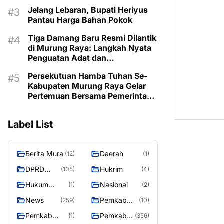
Jelang Lebaran, Bupati Heriyus
Pantau Harga Bahan Pokok
Tiga Damang Baru Resmi Dilantik
di Murung Raya: Langkah Nyata
Penguatan Adat dan
Pemerintahan Desa
Persekutuan Hamba Tuhan Se-
Kabupaten Murung Raya Gelar
Pertemuan Bersama Pemerintah
Daerah
Label List
Berita Mura
Daerah
(12)
(1)
DPRD
Hukrim
(105)
(4)
Murung
Hukum
Nasional
(1)
(2)
Raya
Kriminal
News
Pemkab
(259)
(10)
Barito Utara
Pemkab
Pemkab
(1)
(356)