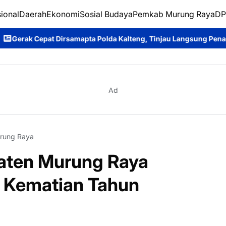
ional
Daerah
Ekonomi
Sosial Budaya
Pemkab Murung Raya
DP
 Polda Kalteng, Tinjau Langsung Penanganan Karhutla
Pastikan
Ad
rung Raya
aten Murung Raya
 Kematian Tahun