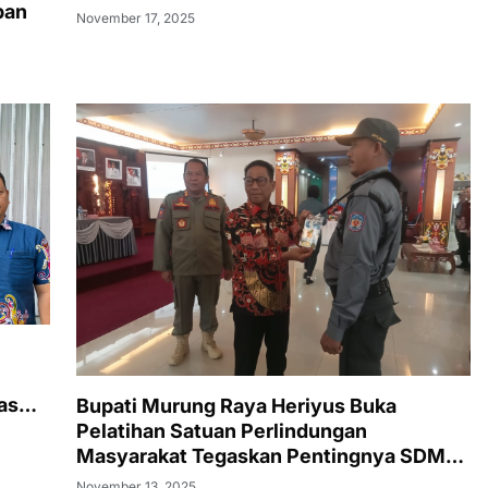
pan
November 17, 2025
as
Bupati Murung Raya Heriyus Buka
Pelatihan Satuan Perlindungan
Masyarakat Tegaskan Pentingnya SDM
Tangguh dan Profesional Hadapi
November 13, 2025