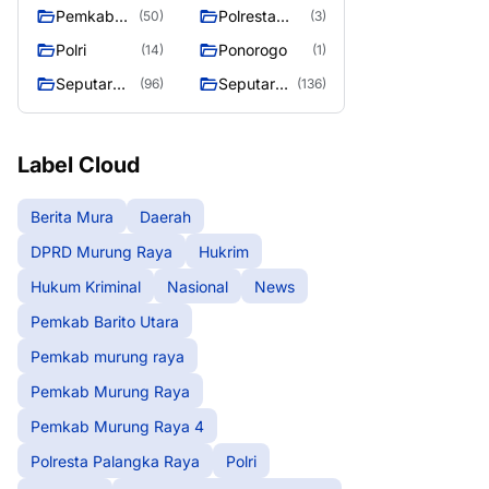
murung raya
Murung
Pemkab
Polresta
(50)
(3)
Raya
Murung
Palangka
Polri
Ponorogo
(14)
(1)
Raya 4
Raya
Seputar
Seputar
(96)
(136)
Berita
Mura
Murung
Seasen 2
Raya
Label Cloud
Berita Mura
Daerah
DPRD Murung Raya
Hukrim
Hukum Kriminal
Nasional
News
Pemkab Barito Utara
Pemkab murung raya
Pemkab Murung Raya
Pemkab Murung Raya 4
Polresta Palangka Raya
Polri