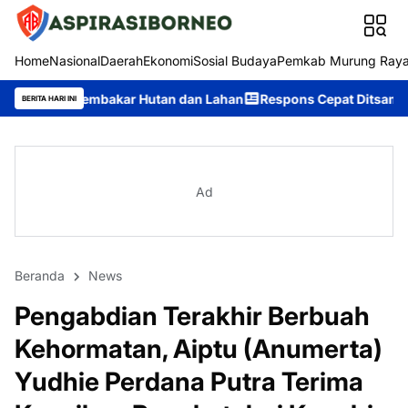
Home
Nasional
Daerah
Ekonomi
Sosial Budaya
Pemkab Murung Ray
kar Hutan dan Lahan
Respons Cepat Ditsamapta Polda Kalteng 
BERITA HARI INI
Ad
Beranda
News
Pengabdian Terakhir Berbuah
Kehormatan, Aiptu (Anumerta)
Yudhie Perdana Putra Terima