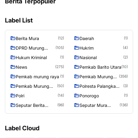
Berita Terpopuler
Label List
Berita Mura
Daerah
(12)
(1)
DPRD Murung
Hukrim
(105)
(4)
Raya
Hukum Kriminal
Nasional
(1)
(2)
News
Pemkab Barito Utara
(275)
(10)
Pemkab murung raya
Pemkab Murung
(1)
(356)
Raya
Pemkab Murung
Polresta Palangka
(50)
(3)
Raya 4
Raya
Polri
Ponorogo
(14)
(1)
Seputar Berita
Seputar Mura
(96)
(136)
Murung Raya
Seasen 2
Label Cloud